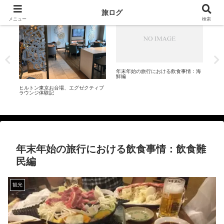
旅ログ
ヒルトン
ご当地グルメ
ヒ
メニュー
検索
年末年始の旅行における飲食事情：海
鮮編
して
ヒルトン東京お台場、エグゼクティブ
ヒル
ラウンジ体験記
体験
年末年始の旅行における飲食事情：飲食難
民編
観光