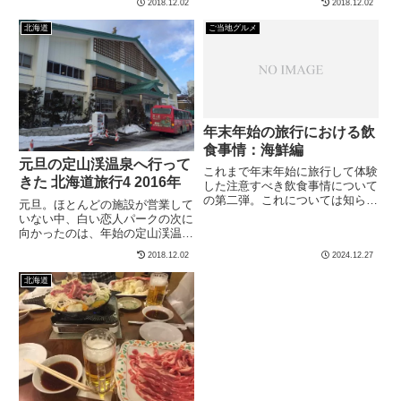
2018.12.02
2018.12.02
パーク風の外観。一応テーマパー
光施設はやっていないし、特に大
クらしい。外は少し雪...
晦日の夜と元旦営業の飲食店はあ
北海道
ご当地グルメ
まりなく、食事難民に...
年末年始の旅行における飲
食事情：海鮮編
元旦の定山渓温泉へ行って
これまで年末年始に旅行して体験
きた 北海道旅行4 2016年
した注意すべき飲食事情について
の第二弾。これについては知らな
元旦。ほとんどの施設が営業して
い方が幸せになれると思います
いない中、白い恋人パークの次に
が、参考までに。（活き造りを食
向かったのは、年始の定山渓温泉
べたいと思っている場合は知って
の共同温泉。札幌から定山渓温泉
2018.12.02
2024.12.27
おいた方が良い）日本全...
までの道路の積雪状況一応、定山
渓も山なので少し雪が心配だった
北海道
が、特に路上に雪が残...