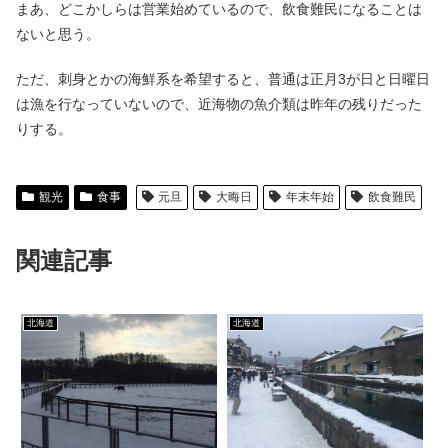
まあ、どこかしらは営業始めているので、飲食難民になることは
ないと思う。
ただ、刺身とかの海鮮系を希望すると、普通は正月3が日と日曜日
は漁を行なっていないので、近海物の魚介類は昨年の残りだった
りする。
観光
食事
元旦
大晦日
年末年始
飲食難民
関連記事
北海道
北海道