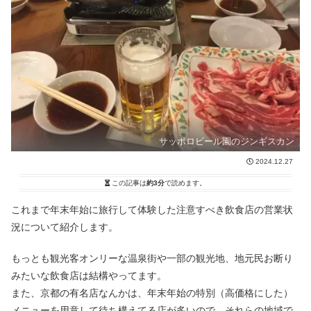
サッポロビール園のジンギスカン
2024.12.27
この記事は
約3分
で読めます。
これまで年末年始に旅行して体験した注意すべき飲食店の営業状
況について紹介します。
もっとも観光客オンリーな温泉街や一部の観光地、地元民お断り
みたいな飲食店は結構やってます。
また、京都の有名店なんかは、年末年始の特別（高価格にした）
メニューを用意して待ち構えてる店が多いので、それらの地域で