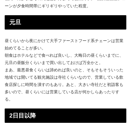
ーンが夕食時間帯にギリギリやっていた程度。
元旦
昼くらいから夜にかけて大手ファーストフード系チェーンは営業
始めてることが多い。
朝食はホテルなどで食べれば良いし、大晦日の昼くらいまでに、
元旦の昼飯分くらいまで買い出しておけば万全かと。
まあ、最悪昼食くらいは諦めれば良いのと、そもそもそういった
地域では開いてる観光施設は寺社くらいなので、営業している飲
食店探しに時間を潰すのもあり。あと、大きい寺社だと初詣客も
多いので、昼くらいには営業している店が何かしらあったりす
る。
2日目以降