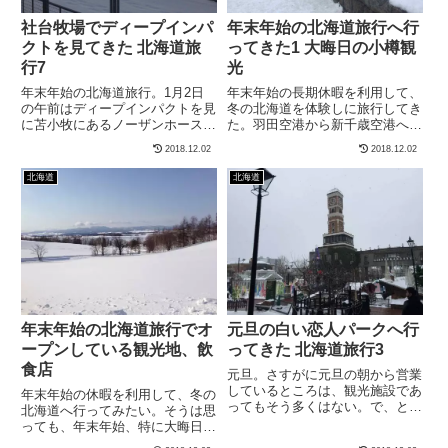
社台牧場でディープインパ
年末年始の北海道旅行へ行
クトを見てきた 北海道旅
ってきた1 大晦日の小樽観
行7
光
年末年始の北海道旅行。1月2日
年末年始の長期休暇を利用して、
の午前はディープインパクトを見
冬の北海道を体験しに旅行してき
に苫小牧にあるノーザンホースパ
た。羽田空港から新千歳空港へ北
ークへ行ってきた。が、ディープ
海道なので当然飛行機で行くわけ
2018.12.02
2018.12.02
インパクトはノーザンホースパー
だが、運賃が安いという理由か
クではなく社台牧場にいるとのこ
ら、出発は大晦日の7時羽田発。
北海道
北海道
とで、社台牧場へ向か...
それでも羽田空港は人で...
年末年始の北海道旅行でオ
元旦の白い恋人パークへ行
ープンしている観光地、飲
ってきた 北海道旅行3
食店
元旦。さすがに元旦の朝から営業
しているところは、観光施設であ
年末年始の休暇を利用して、冬の
ってもそう多くはない。で、とり
北海道へ行ってみたい。そうは思
あえず元旦の白い恋人パークへ行
っても、年末年始、特に大晦日や
ってきた。白い恋人パークテーマ
元旦、３が日となると、大抵の観