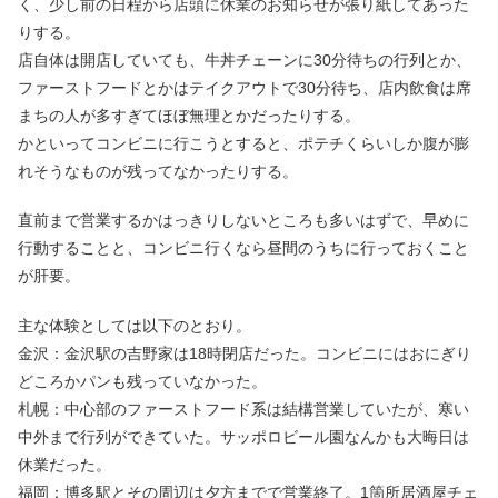
く、少し前の日程から店頭に休業のお知らせが張り紙してあった
りする。
店自体は開店していても、牛丼チェーンに30分待ちの行列とか、
ファーストフードとかはテイクアウトで30分待ち、店内飲食は席
まちの人が多すぎてほぼ無理とかだったりする。
かといってコンビニに行こうとすると、ポテチくらいしか腹が膨
れそうなものが残ってなかったりする。
直前まで営業するかはっきりしないところも多いはずで、早めに
行動することと、コンビニ行くなら昼間のうちに行っておくこと
が肝要。
主な体験としては以下のとおり。
金沢：金沢駅の吉野家は18時閉店だった。コンビニにはおにぎり
どころかパンも残っていなかった。
札幌：中心部のファーストフード系は結構営業していたが、寒い
中外まで行列ができていた。サッポロビール園なんかも大晦日は
休業だった。
福岡：博多駅とその周辺は夕方までで営業終了。1箇所居酒屋チェ